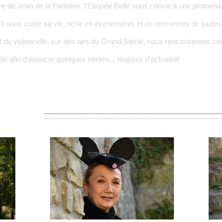
re de Jean de la Fontaine, l'Epopée Belle vous convie à une prome
 Il nous conte sa vie, riche en événements et en rencontres de toutes
et du violoncelle, sur des airs du Grand Siècle, nous rencontrerons ce
e afin d'énoncer quelques vérités... toujours d'actualité!