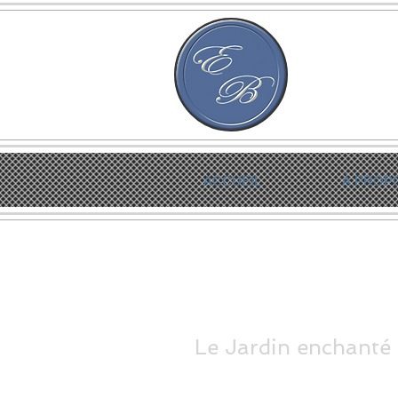
ACCUEIL
À PROP
Le Jardin enchanté