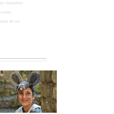
nade champêtre
 sortes.
rtains de ses