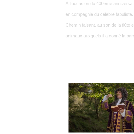
À l'occasion du 400ème anniversai
en compagnie du célèbre fabuliste.
Chemin faisant, au son de la flûte 
animaux auxquels il a donné la parol