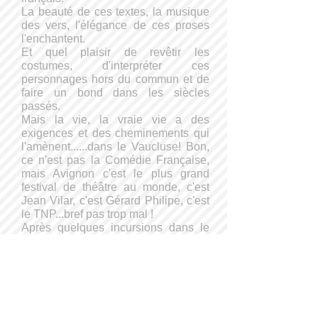
La beauté de ces textes, la musique
des vers, l'élégance de ces proses
l'enchantent.
Et quel plaisir de revêtir les
costumes, d'interpréter ces
personnages hors du commun et de
faire un bond dans les siècles
passés.
Mais la vie, la vraie vie a des
exigences et des cheminements qui
l'amènent......dans le Vaucluse! Bon,
ce n'est pas la Comédie Française,
mais Avignon c'est le plus grand
festival de théâtre au monde, c'est
Jean Vilar, c'est Gérard Philipe, c'est
le TNP...bref pas trop mal !
Après quelques incursions dans le
cinéma et la télévision, elle revient à
sa passion première pour le théâtre
dans différentes structures .
Comédienne, scénographe et
metteur en scène, elle monte de
beaux classiques au sein d'une