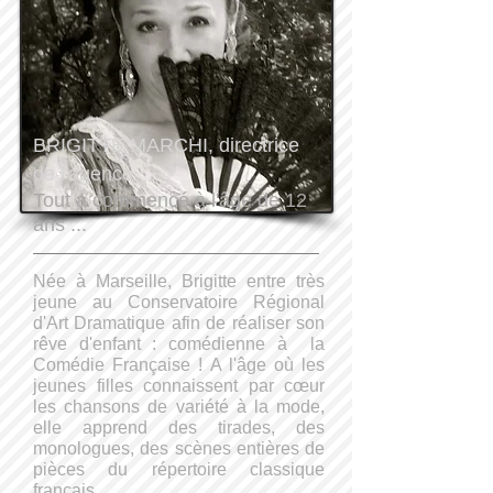
BRIGITTE MARCHI, directrice
de l'agence
Tout a commencé à l'âge de 12
ans ...
Née à Marseille, Brigitte entre très
jeune au Conservatoire Régional
d'Art Dramatique afin de réaliser son
rêve d'enfant : comédienne à la
Comédie Française ! A l'âge où les
jeunes filles connaissent par cœur
les chansons de variété à la mode,
elle apprend des tirades, des
monologues, des scènes entières de
pièces du répertoire classique
français.